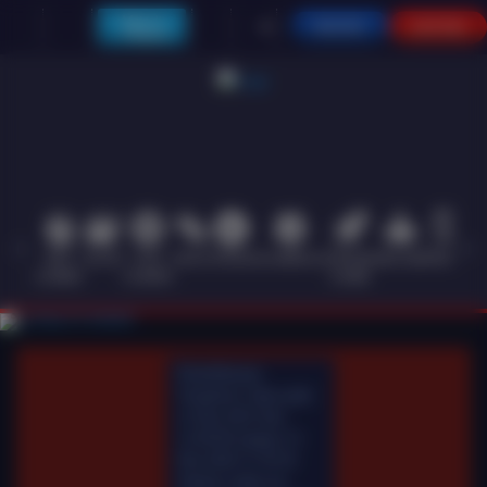
Main di
MASUK
DAFTAR
Telegram
HOT
SLOTS
LIVE
RACE
TOGEL
OLAHRAGA
CRASH
ARCADE
POKER
GAMES
CASINO
GAME
SP
Pemeliharaan
Terjadwal: Opus pada
11-Des-2025 dari
12.00.00 sampai 13-
Des-2026 11.59.59.
Selama waktu ini,