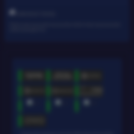
TARUHAN TOGEL
Platform togel yang menarik dari perusahan terbaik di dunia yang menawarkan
hadiah kemenangan besar
* Selama bank maintenance dan bank offline deposit dan penarikan