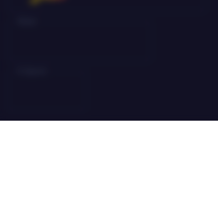
Poker
E-Sports