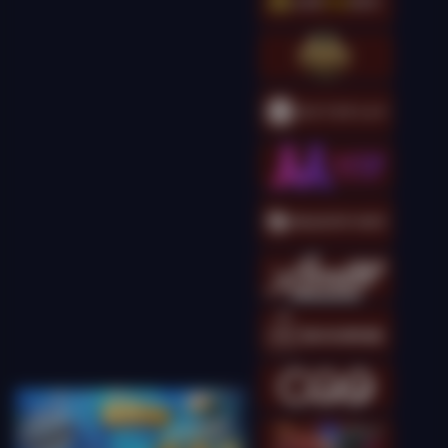
12,698,000.00
Gates of
Olympus Super
Scatter
g****g
IDR
11,690,000.00
Gates of Olympus 1000
kingcha****t
IDR
9,593,500.00
Gates of
Olympus Super
Scatter
kingcha****t
IDR
9,548,000.00
Gates of
Olympus Super
Scatter
kingcha****t
IDR