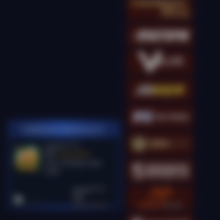
PEMENANG MESIN SLOT
manda12****5
IDR
26,580,400.00
Gates of Olympus Super
Scatter
kingcha****t
IDR
18,081,000.00
Gates of