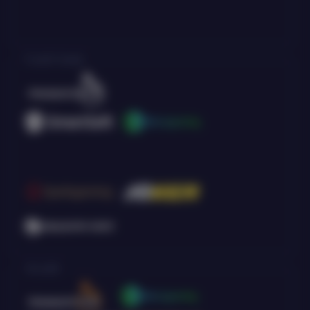
Crash Game
Arcade