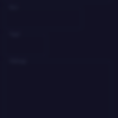
Race
Togel
Olahraga