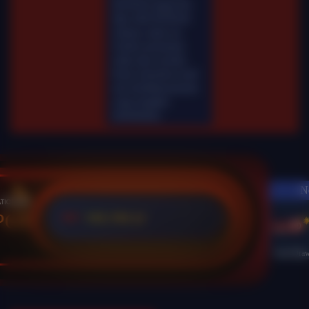
00.00.00 sampai 06-
Mar-2026 00.00.00.
Selama waktu ini,
Fairbet permainan
tidak akan tersedia.
Kami memohon maaf
atas ketidaknyamanan
yang mungkin
ditimbulkan.
N
POT
125,768 Jt
IDR
Live Dra